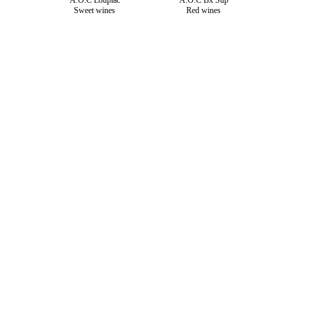
A.O.C Loupiac
A.O.C Bx Sup
Sweet wines
Red wines