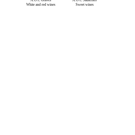
A.O.C Graves
A.O.C Sauternes
White and red wines
Sweet wines